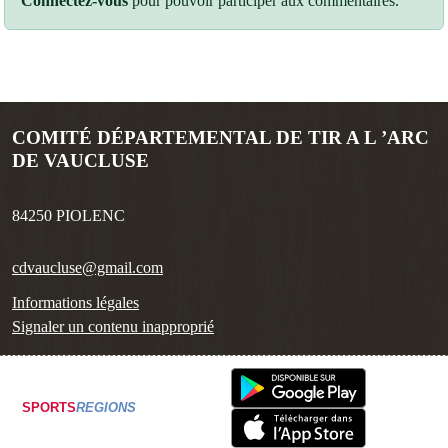
Connectez-vous
pour pouvoir participer aux commentaires.
COMITÉ DÉPARTEMENTAL DE TIR A L ’ARC
DE VAUCLUSE
84250
PIOLENC
cdvaucluse@gmail.com
Informations légales
Signaler un contenu inapproprié
SPORTS
REGIONS