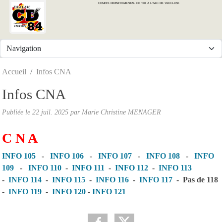
COMITE DEPARTEMENTAL DE TIR A L'ARC DE VAUCLUSE
Panneau de gestion des cookies
Accueil
Infos CNA
Infos CNA
Publiée le
22 juil. 2025
par
Marie Christine MENAGER
C N A
INFO 105
-
INFO 106
-
INFO 107
-
INFO 108
-
INFO
109
-
INFO 110
-
INFO 111
-
INFO 112
-
INFO 113
-
INFO 114
-
INFO 115
-
INFO 116
-
INFO 117
- Pas de 118
-
INFO 119
-
INFO 120
-
INFO 121